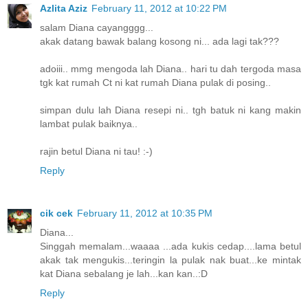
Azlita Aziz
February 11, 2012 at 10:22 PM
salam Diana cayangggg...
akak datang bawak balang kosong ni... ada lagi tak???
adoiii.. mmg mengoda lah Diana.. hari tu dah tergoda masa
tgk kat rumah Ct ni kat rumah Diana pulak di posing..
simpan dulu lah Diana resepi ni.. tgh batuk ni kang makin
lambat pulak baiknya..
rajin betul Diana ni tau! :-)
Reply
cik cek
February 11, 2012 at 10:35 PM
Diana...
Singgah memalam...waaaa ...ada kukis cedap....lama betul
akak tak mengukis...teringin la pulak nak buat...ke mintak
kat Diana sebalang je lah...kan kan..:D
Reply