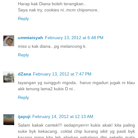
Harap kak Diana boleh terangkan..
Saya nak try, cookies ni..mcm chipsmore..
Reply
ummiaisyah
February 13, 2012 at 6:48 PM
miss u kak diana...pg melancong k.
Reply
dZana
February 13, 2012 at 7:47 PM
tayangan yg sungguh mgoda.. harus mgadun jugak ni klau
akk tenung lama2 kukis D ni..
Reply
ijayuji
February 14, 2012 at 12:13 AM
Salam kakak cantek!!! sedapnyerrrr kukis akak! kita paling
suke byk kekacang, coklat chip kurang sikit yg pasti byk
kacang mmg kita leh abiskan sebalang dlm sekelip mata