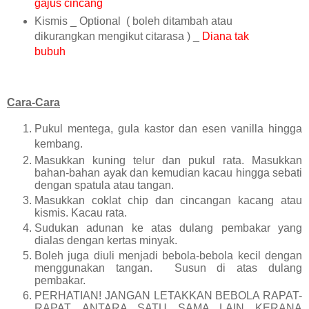
gajus cincang
Kism
i
s _ Optional ( boleh ditambah atau
dikurangkan mengikut citarasa ) _
Diana tak
bubuh
Cara-Cara
Pukul mentega, gula kastor dan esen vanilla hingga
kembang.
Masukkan kuning telur dan pukul rata.
Masukkan
bahan
-bahan
ayak dan kemudian kacau hingga sebati
dengan spatula atau tangan.
Masukkan coklat chip dan cincangan kacang atau
kismis. Kacau rata.
Sudukan adunan ke atas dulang pembakar yang
dialas dengan kertas minyak.
Boleh juga diuli menjadi bebola-bebola
kecil dengan
menggunakan tangan. Susun di atas dulang
pembakar.
PERHATIAN! JANGAN LETAKKAN BEBOLA RAPAT
-
RAPAT
ANTARA SATU SAMA LAIN KERANA