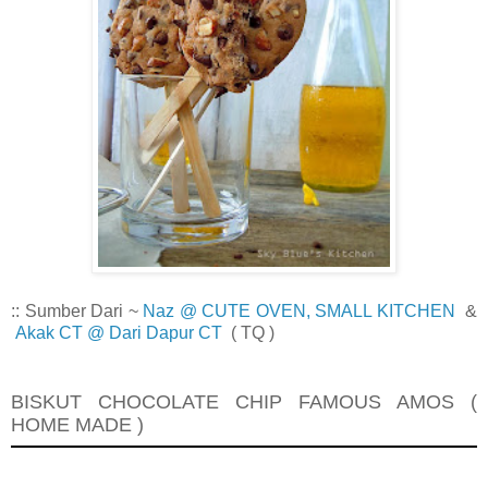
:: Sumber Dari ~
Naz @ CUTE OVEN, SMALL KITCHEN
&
Akak CT @ Dari Dapur CT
( TQ )
BISKUT CHOCOLATE CHIP FAMOUS AMOS (
HOME MADE )