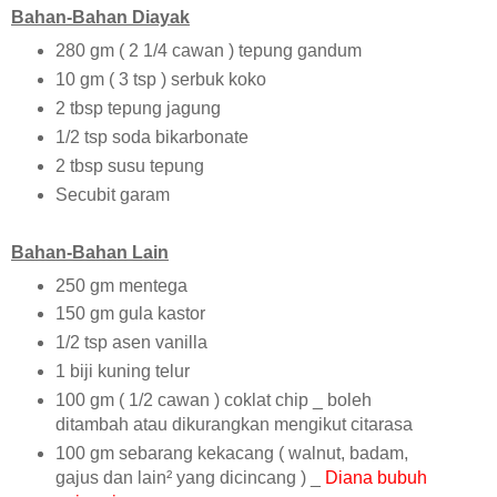
Bahan-Bahan
Diayak
280 gm ( 2 1/4 cawan ) tepung gandum
10 gm ( 3 tsp ) serbuk koko
2 tbsp tepung jagung
1/2 tsp soda bikarbonate
2 tbsp susu tepung
Secubit garam
Bahan-Bahan
Lain
250 gm mentega
150 gm gula kastor
1/2 tsp asen vanilla
1 biji kuning telur
100 gm ( 1/2 cawan ) coklat chip _ boleh
ditambah atau dikurangkan mengikut citarasa
100 gm sebarang kekacang ( walnut, badam,
gajus dan lain
²
yang dicincang ) _
Diana bubuh