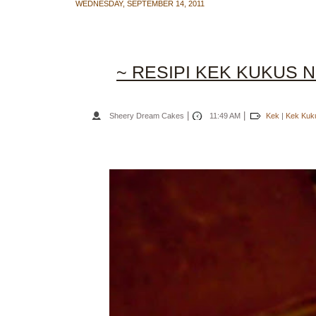
WEDNESDAY, SEPTEMBER 14, 2011
~ RESIPI KEK KUKUS N
|
|
Sheery Dream Cakes
11:49 AM
Kek
|
Kek Kuk