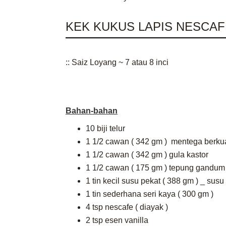
KEK KUKUS LAPIS NESCAF
:: Saiz Loyang ~ 7 atau 8 inci
Bahan-bahan
10 biji telur
1 1/2 cawan ( 342 gm ) mentega berkual
1 1/2 cawan ( 342 gm ) gula kastor
1 1/2 cawan ( 175 gm ) tepung gandum 
1 tin
kecil susu pekat ( 388 gm ) _ susu
1 tin sederhana seri kaya ( 300 gm )
4 tsp nescafe ( diayak )
2 tsp esen vanilla