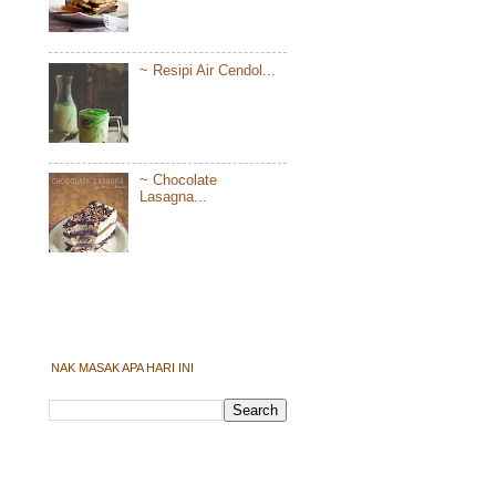
~ Resipi Air Cendol...
~ Chocolate
Lasagna...
NAK MASAK APA HARI INI