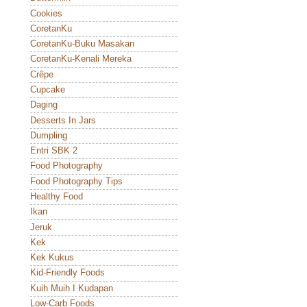
Cookies
CoretanKu
CoretanKu-Buku Masakan
CoretanKu-Kenali Mereka
Crêpe
Cupcake
Daging
Desserts In Jars
Dumpling
Entri SBK 2
Food Photography
Food Photography Tips
Healthy Food
Ikan
Jeruk
Kek
Kek Kukus
Kid-Friendly Foods
Kuih Muih I Kudapan
Low-Carb Foods