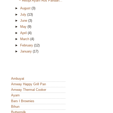
~ Resipi Ayam Ros Pandan...
►
August
(3)
►
July
(13)
►
June
(3)
►
May
(9)
►
April
(4)
►
March
(4)
►
February
(12)
►
January
(17)
Ambuyat
Amway Happy Grill Pan
Amway Thermal Cooker
Ayam
Bars I Brownies
Bihun
Buttermilk