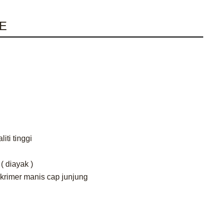
E
iti tinggi
( diayak )
 krimer manis cap junjung