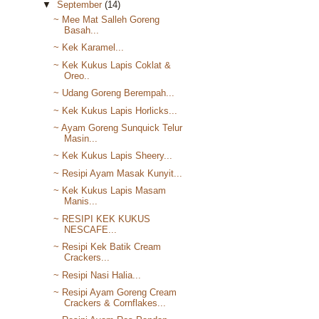
▼
September
(14)
~ Mee Mat Salleh Goreng
Basah...
~ Kek Karamel...
~ Kek Kukus Lapis Coklat &
Oreo..
~ Udang Goreng Berempah...
~ Kek Kukus Lapis Horlicks...
~ Ayam Goreng Sunquick Telur
Masin...
~ Kek Kukus Lapis Sheery...
~ Resipi Ayam Masak Kunyit...
~ Kek Kukus Lapis Masam
Manis...
~ RESIPI KEK KUKUS
NESCAFE...
~ Resipi Kek Batik Cream
Crackers...
~ Resipi Nasi Halia...
~ Resipi Ayam Goreng Cream
Crackers & Cornflakes...