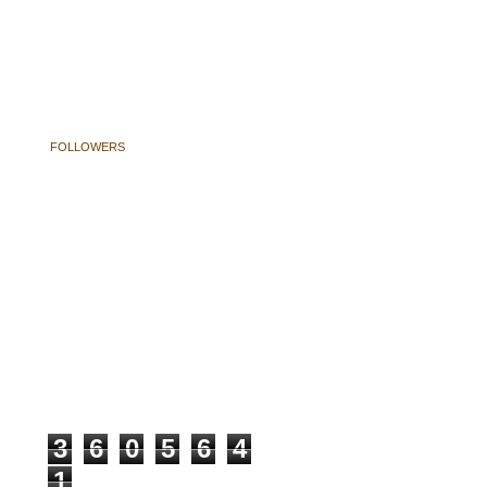
FOLLOWERS
3
6
0
5
6
4
1