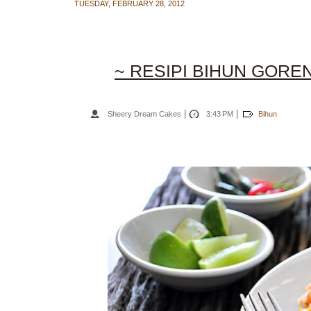
TUESDAY, FEBRUARY 28, 2012
~ RESIPI BIHUN GORENG
|
|
Sheery Dream Cakes
3:43 PM
Bihun