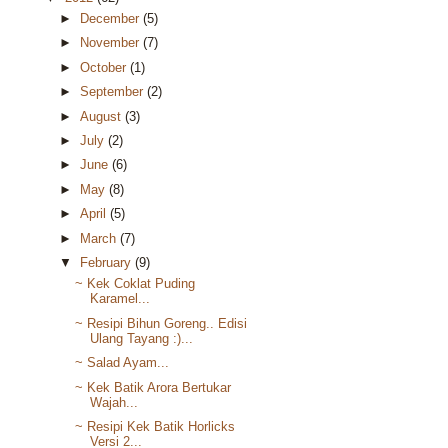
►
December
(5)
►
November
(7)
►
October
(1)
►
September
(2)
►
August
(3)
►
July
(2)
►
June
(6)
►
May
(8)
►
April
(5)
►
March
(7)
▼
February
(9)
~ Kek Coklat Puding
Karamel...
~ Resipi Bihun Goreng.. Edisi
Ulang Tayang :)...
~ Salad Ayam...
~ Kek Batik Arora Bertukar
Wajah...
~ Resipi Kek Batik Horlicks
Versi 2...