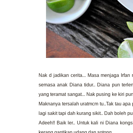
Nak d jadikan cerita... Masa menjaga Irfan
semasa anak Diana tidur.. Diana pun terlena
yang teramat sangat... Nak pusing ke kiri pun 
Maknanya tersalah uratmcm tu..Tak tau apa p
lagi sakit tapi dah kurang sikit.. Dah boleh pu
Adeeh!! Baik ler.. Untuk kali ni Diana kong
kerang gantikan udang dan sotong..