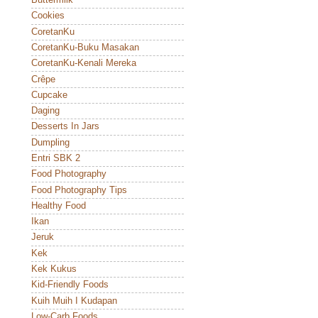
Buttermilk
Cookies
CoretanKu
CoretanKu-Buku Masakan
CoretanKu-Kenali Mereka
Crêpe
Cupcake
Daging
Desserts In Jars
Dumpling
Entri SBK 2
Food Photography
Food Photography Tips
Healthy Food
Ikan
Jeruk
Kek
Kek Kukus
Kid-Friendly Foods
Kuih Muih I Kudapan
Low-Carb Foods