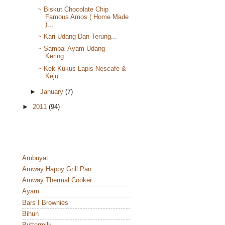
~ Biskut Chocolate Chip
Famous Amos ( Home Made
)...
~ Kari Udang Dan Terung...
~ Sambal Ayam Udang
Kering...
~ Kek Kukus Lapis Nescafe &
Keju...
►
January
(7)
►
2011
(94)
Ambuyat
Amway Happy Grill Pan
Amway Thermal Cooker
Ayam
Bars I Brownies
Bihun